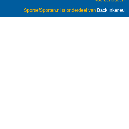
SportiefSporten.nl is onderdeel van
Backlinker.eu